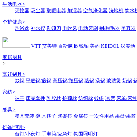
生活电器
>
灭蚊器
吸尘器
取暖电器
加湿器
空气净化器
洗地机
饮水
个护健康
>
足浴盆
补水仪
剃须刀
电吹风
电动牙刷
剃/脱毛器
美容器
VTT
艾美特
百斯腾
欧锐铂
美的
KEIDOL
汉美驰
家居厨具
>
烹饪锅具
>
炒锅
平底锅/煎锅
高压锅/微压锅
蒸锅
汤锅
玻璃煲
奶锅
家纺
>
被子
床品套件
乳胶枕
护颈枕
纺织枕
蚊帐
凉席
床单/床笠
餐具
>
餐具套装
碗
木筷子
陶瓷筷
金属筷
一次性用品
果盘/果篮
灯饰照明
>
台灯/小夜灯
手电筒/应急灯
氛围照明灯