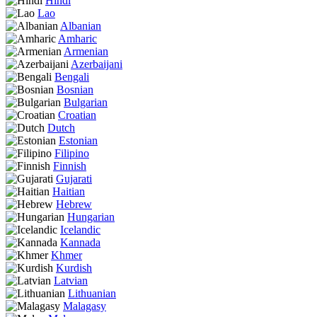
Hindi
Lao
Albanian
Amharic
Armenian
Azerbaijani
Bengali
Bosnian
Bulgarian
Croatian
Dutch
Estonian
Filipino
Finnish
Gujarati
Haitian
Hebrew
Hungarian
Icelandic
Kannada
Khmer
Kurdish
Latvian
Lithuanian
Malagasy