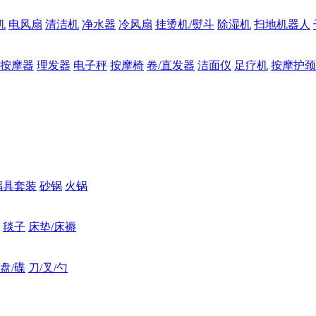
机
电风扇
清洁机
净水器
冷风扇
挂烫机/熨斗
除湿机
扫地机器人
按摩器
理发器
电子秤
按摩椅
卷/直发器
洁面仪
足疗机
按摩护颈
锅具套装
砂锅
火锅
毯子
床垫/床褥
盘/碟
刀/叉/勺