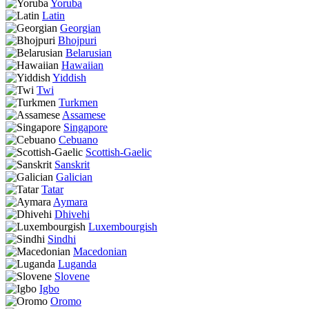
Yoruba
Latin
Georgian
Bhojpuri
Belarusian
Hawaiian
Yiddish
Twi
Turkmen
Assamese
Singapore
Cebuano
Scottish-Gaelic
Sanskrit
Galician
Tatar
Aymara
Dhivehi
Luxembourgish
Sindhi
Macedonian
Luganda
Slovene
Igbo
Oromo