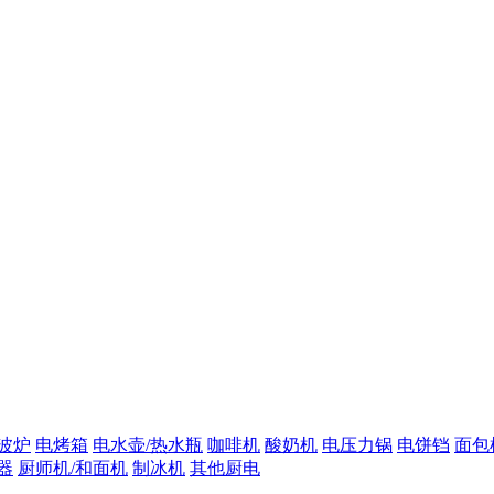
波炉
电烤箱
电水壶/热水瓶
咖啡机
酸奶机
电压力锅
电饼铛
面包
器
厨师机/和面机
制冰机
其他厨电