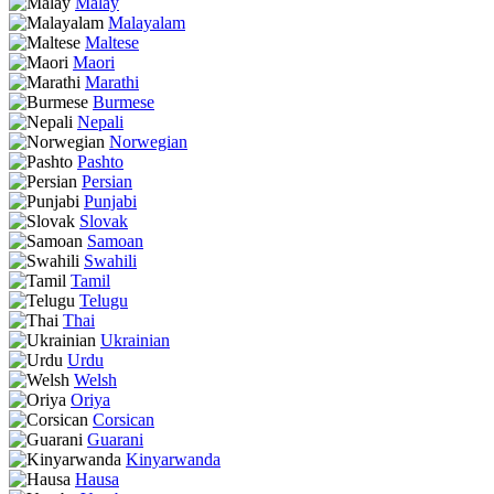
Malay
Malayalam
Maltese
Maori
Marathi
Burmese
Nepali
Norwegian
Pashto
Persian
Punjabi
Slovak
Samoan
Swahili
Tamil
Telugu
Thai
Ukrainian
Urdu
Welsh
Oriya
Corsican
Guarani
Kinyarwanda
Hausa