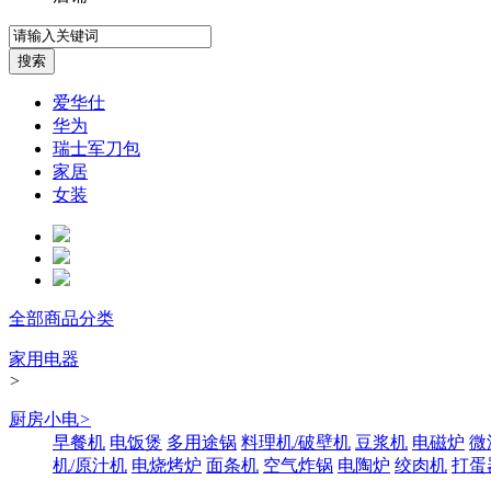
爱华仕
华为
瑞士军刀包
家居
女装
全部商品分类
家用电器
>
厨房小电
>
早餐机
电饭煲
多用途锅
料理机/破壁机
豆浆机
电磁炉
微
机/原汁机
电烧烤炉
面条机
空气炸锅
电陶炉
绞肉机
打蛋