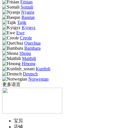
Frisian
Somali
Nyanja
Basque
Tajik
Kyrgyz
Ewe
Creole
Quechua
Bambara
Shona
Maithili
Hmong
Kurdish
Deutsch
Norwegian
更多语言
宝贝
店铺