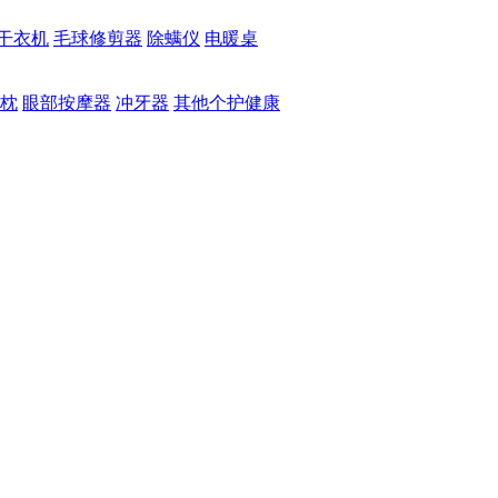
干衣机
毛球修剪器
除螨仪
电暖桌
枕
眼部按摩器
冲牙器
其他个护健康