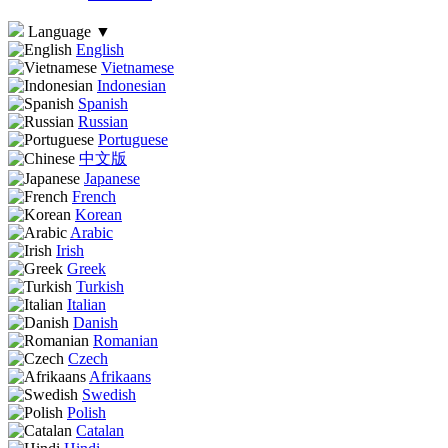
Language
▼
English
Vietnamese
Indonesian
Spanish
Russian
Portuguese
中文版
Japanese
French
Korean
Arabic
Irish
Greek
Turkish
Italian
Danish
Romanian
Czech
Afrikaans
Swedish
Polish
Catalan