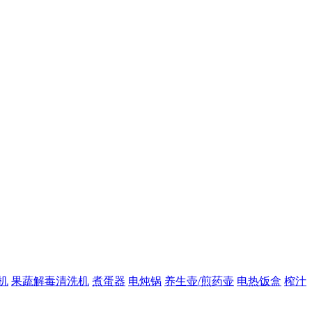
机
果蔬解毒清洗机
煮蛋器
电炖锅
养生壶/煎药壶
电热饭盒
榨汁