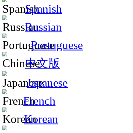
Spanish
Russian
Portuguese
中文版
Japanese
French
Korean