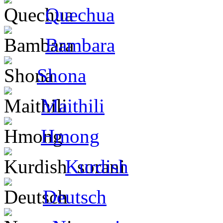
Quechua
Bambara
Shona
Maithili
Hmong
Kurdish
Deutsch