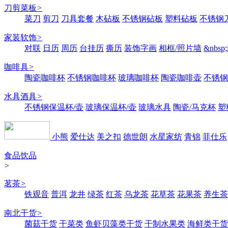
刀剪菜板
>
菜刀
剪刀
刀具套餐
木砧板
不锈钢砧板
塑料砧板
不锈钢刀
家装软饰
>
对联
日历
周历
台挂历
撕历
装饰字画
相框/照片墙
&nbs
咖啡具
>
陶瓷咖啡杯
不锈钢咖啡杯
玻璃咖啡杯
陶瓷咖啡壶
不锈钢
水具酒具
>
不锈钢保温杯/壶
玻璃保温杯/壶
玻璃水具
陶瓷/马克杯
塑
小熊
爱仕达
美之扣
德世朗
水星家纺
青锦
菲仕乐
食品饮品
>
茗茶
>
铁观音
普洱
龙井
绿茶
红茶
乌龙茶
花草茶
花果茶
养生茶
南北干货
>
菌菇干货
干菜类
鱼虾贝藻类干货
干制水果类
海鲜类干货