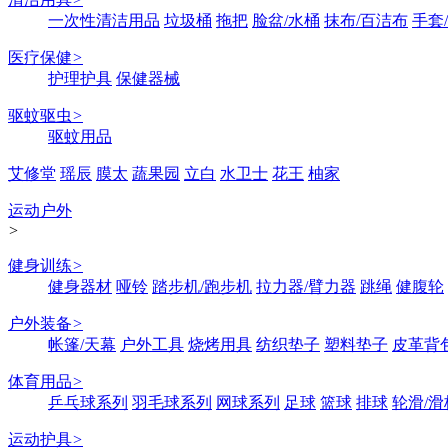
一次性清洁用品
垃圾桶
拖把
脸盆/水桶
抹布/百洁布
手套
医疗保健
>
护理护具
保健器械
驱蚊驱虫
>
驱蚊用品
艾修堂
瑶辰
膜太
蔬果园
立白
水卫士
花王
柚家
运动户外
>
健身训练
>
健身器材
哑铃
踏步机/跑步机
拉力器/臂力器
跳绳
健腹轮
户外装备
>
帐篷/天幕
户外工具
烧烤用具
纺织垫子
塑料垫子
皮革背
体育用品
>
乒乓球系列
羽毛球系列
网球系列
足球
篮球
排球
轮滑/滑
运动护具
>