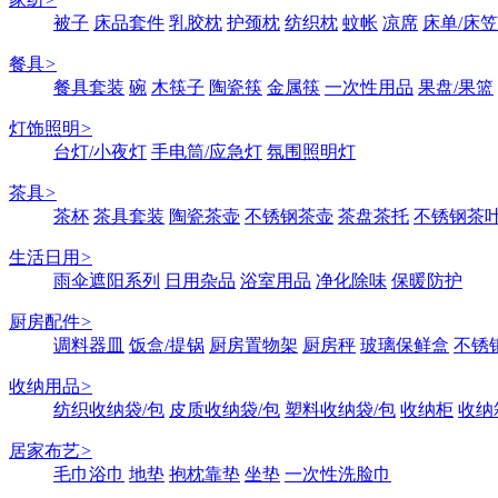
被子
床品套件
乳胶枕
护颈枕
纺织枕
蚊帐
凉席
床单/床笠
餐具
>
餐具套装
碗
木筷子
陶瓷筷
金属筷
一次性用品
果盘/果篮
灯饰照明
>
台灯/小夜灯
手电筒/应急灯
氛围照明灯
茶具
>
茶杯
茶具套装
陶瓷茶壶
不锈钢茶壶
茶盘茶托
不锈钢茶
生活日用
>
雨伞遮阳系列
日用杂品
浴室用品
净化除味
保暖防护
厨房配件
>
调料器皿
饭盒/提锅
厨房置物架
厨房秤
玻璃保鲜盒
不锈
收纳用品
>
纺织收纳袋/包
皮质收纳袋/包
塑料收纳袋/包
收纳柜
收纳
居家布艺
>
毛巾浴巾
地垫
抱枕靠垫
坐垫
一次性洗脸巾