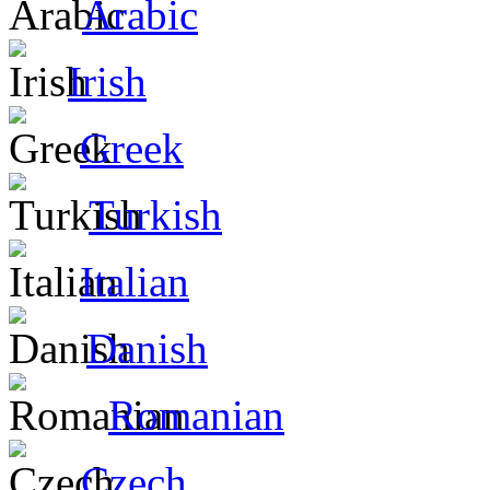
Arabic
Irish
Greek
Turkish
Italian
Danish
Romanian
Czech