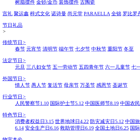
树脂摆件
金钞/金币
装饰摆件
古陶瓷
宫礼
聚运鑫
梓式文化
诺诗曼
尚元堂
PARAELLA
全锦
罗比罗
节日礼品
>
传统节日
>
春节
元宵节
清明节
端午节
七夕节
中秋节
重阳节
冬至
法定节日
>
元旦
三八妇女节
五一劳动节
五四青年节
六一儿童节
七
外国节日
>
情人节
愚人节
复活节
母亲节
万圣节
感恩节
圣诞节
行业节日
>
人民警察节1.10
国际护士节5.12
中国医师节8.19
中国农民丰
特色节日
>
消费者权益日3.15
世界地球日4.22
防灾减灾日5.12
中国旅游
6.14
安全生产日6.16
救助管理日6.19
全国土地日6.25
国际
物宜本兮