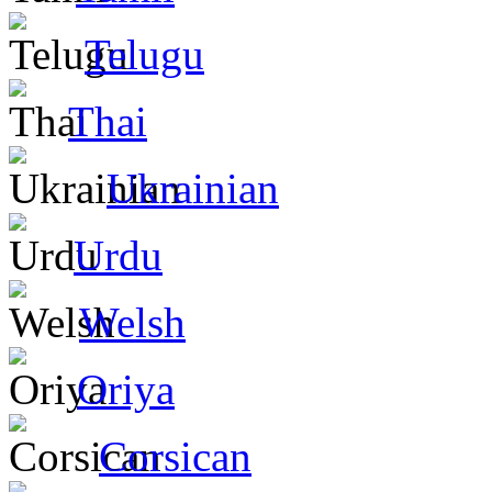
Telugu
Thai
Ukrainian
Urdu
Welsh
Oriya
Corsican