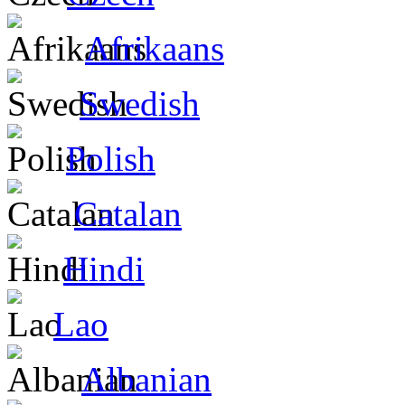
Afrikaans
Swedish
Polish
Catalan
Hindi
Lao
Albanian