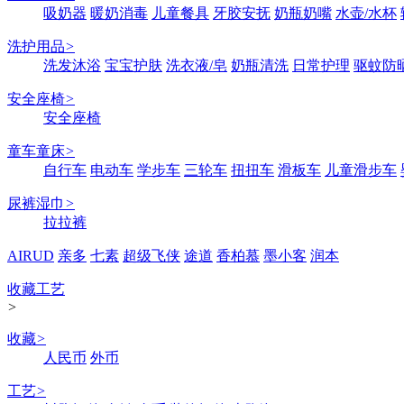
吸奶器
暖奶消毒
儿童餐具
牙胶安抚
奶瓶奶嘴
水壶/水杯
洗护用品
>
洗发沐浴
宝宝护肤
洗衣液/皂
奶瓶清洗
日常护理
驱蚊防
安全座椅
>
安全座椅
童车童床
>
自行车
电动车
学步车
三轮车
扭扭车
滑板车
儿童滑步车
尿裤湿巾
>
拉拉裤
AIRUD
亲多
七素
超级飞侠
途道
香柏慕
墨小客
润本
收藏工艺
>
收藏
>
人民币
外币
工艺
>