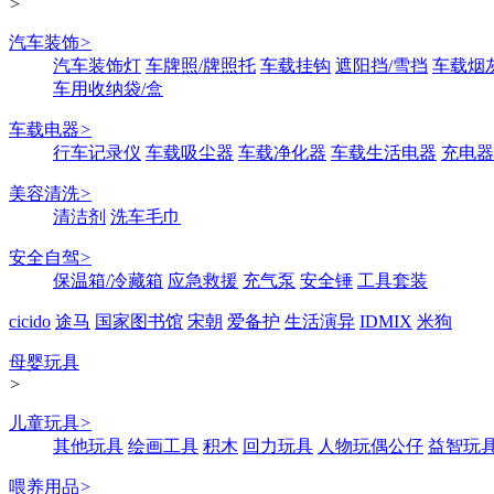
>
汽车装饰
>
汽车装饰灯
车牌照/牌照托
车载挂钩
遮阳挡/雪挡
车载烟
车用收纳袋/盒
车载电器
>
行车记录仪
车载吸尘器
车载净化器
车载生活电器
充电器
美容清洗
>
清洁剂
洗车毛巾
安全自驾
>
保温箱/冷藏箱
应急救援
充气泵
安全锤
工具套装
cicido
途马
国家图书馆
宋朝
爱备护
生活演异
IDMIX
米狗
母婴玩具
>
儿童玩具
>
其他玩具
绘画工具
积木
回力玩具
人物玩偶公仔
益智玩
喂养用品
>