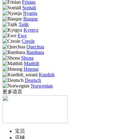
Frisian
Somali
Nyanja
Basque
Tajik
Kyrgyz
Ewe
Creole
Quechua
Bambara
Shona
Maithili
Hmong
Kurdish
Deutsch
Norwegian
更多语言
宝贝
店铺