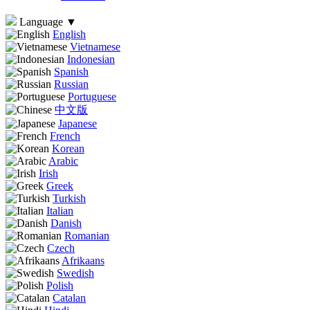
Language
▼
English
Vietnamese
Indonesian
Spanish
Russian
Portuguese
中文版
Japanese
French
Korean
Arabic
Irish
Greek
Turkish
Italian
Danish
Romanian
Czech
Afrikaans
Swedish
Polish
Catalan