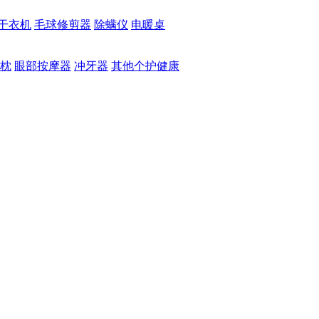
干衣机
毛球修剪器
除螨仪
电暖桌
枕
眼部按摩器
冲牙器
其他个护健康