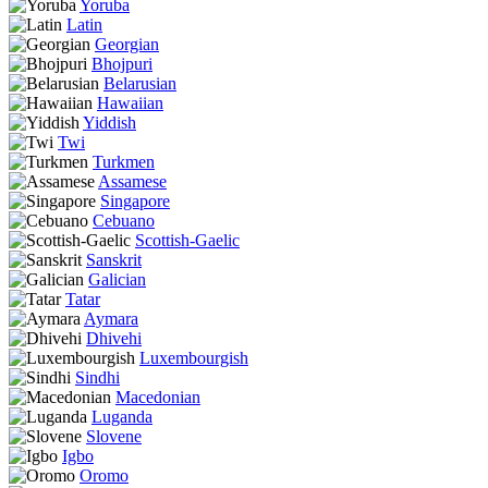
Yoruba
Latin
Georgian
Bhojpuri
Belarusian
Hawaiian
Yiddish
Twi
Turkmen
Assamese
Singapore
Cebuano
Scottish-Gaelic
Sanskrit
Galician
Tatar
Aymara
Dhivehi
Luxembourgish
Sindhi
Macedonian
Luganda
Slovene
Igbo
Oromo