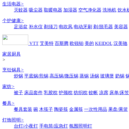
生活电器
>
灭蚊器
吸尘器
取暖电器
加湿器
空气净化器
洗地机
饮水
个护健康
>
足浴盆
补水仪
剃须刀
电吹风
电动牙刷
剃/脱毛器
美容器
VTT
艾美特
百斯腾
欧锐铂
美的
KEIDOL
汉美驰
家居厨具
>
烹饪锅具
>
炒锅
平底锅/煎锅
高压锅/微压锅
蒸锅
汤锅
玻璃煲
奶锅
家纺
>
被子
床品套件
乳胶枕
护颈枕
纺织枕
蚊帐
凉席
床单/床笠
餐具
>
餐具套装
碗
木筷子
陶瓷筷
金属筷
一次性用品
果盘/果篮
灯饰照明
>
台灯/小夜灯
手电筒/应急灯
氛围照明灯