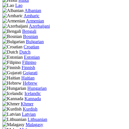
Hindi
Lao
Albanian
Amharic
Armenian
Azerbaijani
Bengali
Bosnian
Bulgarian
Croatian
Dutch
Estonian
Filipino
Finnish
Gujarati
Haitian
Hebrew
Hungarian
Icelandic
Kannada
Khmer
Kurdish
Latvian
Lithuanian
Malagasy