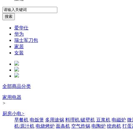
爱华仕
华为
瑞士军刀包
家居
女装
全部商品分类
家用电器
>
厨房小电
>
早餐机
电饭煲
多用途锅
料理机/破壁机
豆浆机
电磁炉
微
机/原汁机
电烧烤炉
面条机
空气炸锅
电陶炉
绞肉机
打蛋