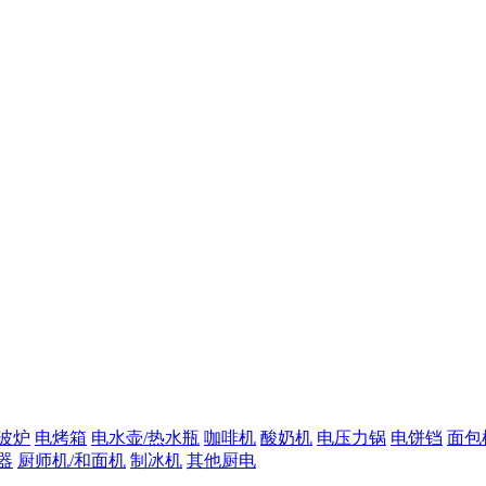
波炉
电烤箱
电水壶/热水瓶
咖啡机
酸奶机
电压力锅
电饼铛
面包
器
厨师机/和面机
制冰机
其他厨电