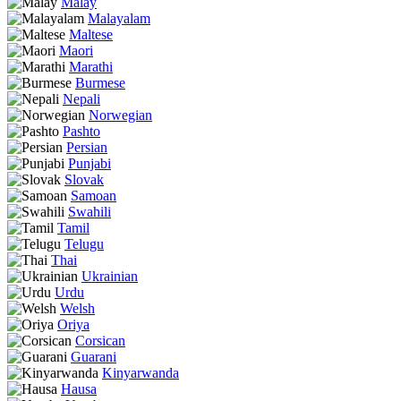
Malay
Malayalam
Maltese
Maori
Marathi
Burmese
Nepali
Norwegian
Pashto
Persian
Punjabi
Slovak
Samoan
Swahili
Tamil
Telugu
Thai
Ukrainian
Urdu
Welsh
Oriya
Corsican
Guarani
Kinyarwanda
Hausa