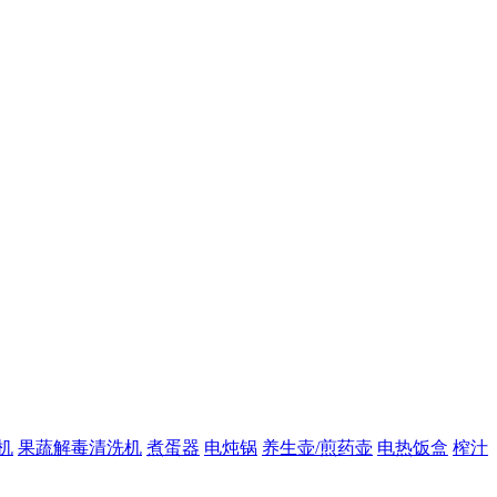
机
果蔬解毒清洗机
煮蛋器
电炖锅
养生壶/煎药壶
电热饭盒
榨汁