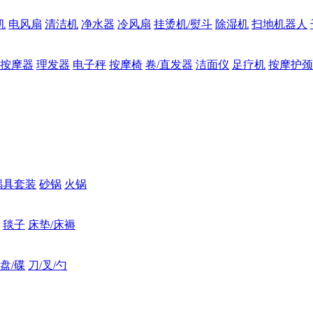
机
电风扇
清洁机
净水器
冷风扇
挂烫机/熨斗
除湿机
扫地机器人
按摩器
理发器
电子秤
按摩椅
卷/直发器
洁面仪
足疗机
按摩护颈
锅具套装
砂锅
火锅
毯子
床垫/床褥
盘/碟
刀/叉/勺