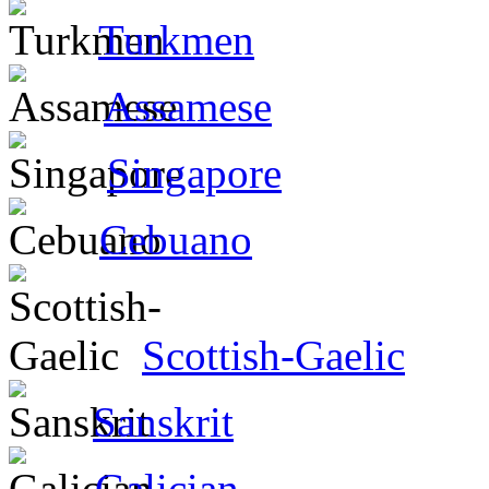
Turkmen
Assamese
Singapore
Cebuano
Scottish-Gaelic
Sanskrit
Galician