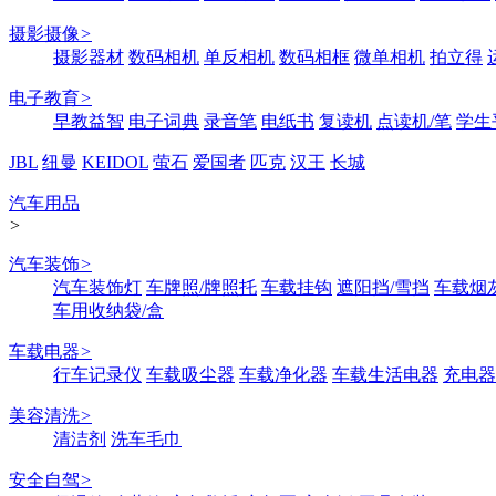
摄影摄像
>
摄影器材
数码相机
单反相机
数码相框
微单相机
拍立得
电子教育
>
早教益智
电子词典
录音笔
电纸书
复读机
点读机/笔
学生
JBL
纽曼
KEIDOL
萤石
爱国者
匹克
汉王
长城
汽车用品
>
汽车装饰
>
汽车装饰灯
车牌照/牌照托
车载挂钩
遮阳挡/雪挡
车载烟
车用收纳袋/盒
车载电器
>
行车记录仪
车载吸尘器
车载净化器
车载生活电器
充电器
美容清洗
>
清洁剂
洗车毛巾
安全自驾
>