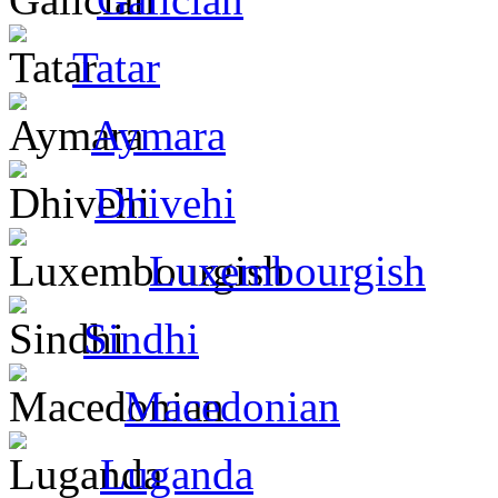
Tatar
Aymara
Dhivehi
Luxembourgish
Sindhi
Macedonian
Luganda