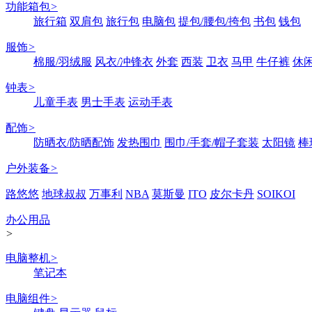
功能箱包
>
旅行箱
双肩包
旅行包
电脑包
提包/腰包/挎包
书包
钱包
服饰
>
棉服/羽绒服
风衣/冲锋衣
外套
西装
卫衣
马甲
牛仔裤
休
钟表
>
儿童手表
男士手表
运动手表
配饰
>
防晒衣/防晒配饰
发热围巾
围巾/手套/帽子套装
太阳镜
棒
户外装备
>
路悠悠
地球叔叔
万事利
NBA
莫斯曼
ITO
皮尔卡丹
SOIKOI
办公用品
>
电脑整机
>
笔记本
电脑组件
>