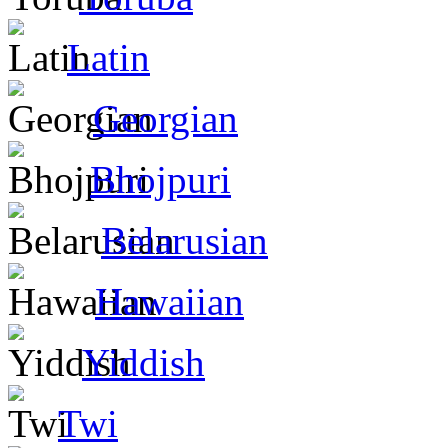
Latin
Georgian
Bhojpuri
Belarusian
Hawaiian
Yiddish
Twi