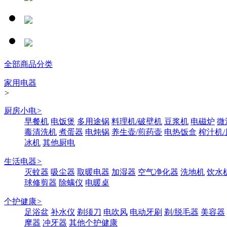
全部商品分类
家用电器
>
厨房小电
>
早餐机
电饭煲
多用途锅
料理机/破壁机
豆浆机
电磁炉
微
毒清洗机
煮蛋器
电炖锅
养生壶/煎药壶
电热饭盒
榨汁机
冰机
其他厨电
生活电器
>
灭蚊器
吸尘器
取暖电器
加湿器
空气净化器
洗地机
饮水
球修剪器
除螨仪
电暖桌
个护健康
>
足浴盆
补水仪
剃须刀
电吹风
电动牙刷
剃/脱毛器
美容器
摩器
冲牙器
其他个护健康