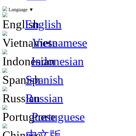
Language
▼
English
Vietnamese
Indonesian
Spanish
Russian
Portuguese
中文版