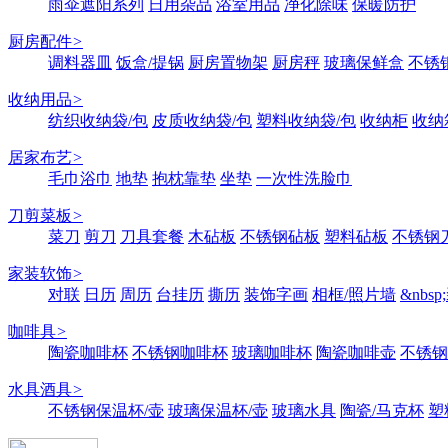
雨伞遮阳系列
日用杂品
浴室用品
净化除味
保暖防护
厨房配件
>
调料器皿
饭盒/提锅
厨房置物架
厨房秤
玻璃保鲜盒
不锈
收纳用品
>
纺织收纳袋/包
皮质收纳袋/包
塑料收纳袋/包
收纳柜
收纳
居家布艺
>
毛巾浴巾
地垫
抱枕靠垫
坐垫
一次性洗脸巾
刀剪菜板
>
菜刀
剪刀
刀具套餐
木砧板
不锈钢砧板
塑料砧板
不锈钢刀
家装软饰
>
对联
日历
周历
台挂历
撕历
装饰字画
相框/照片墙
&nbs
咖啡具
>
陶瓷咖啡杯
不锈钢咖啡杯
玻璃咖啡杯
陶瓷咖啡壶
不锈钢
水具酒具
>
不锈钢保温杯/壶
玻璃保温杯/壶
玻璃水具
陶瓷/马克杯
塑