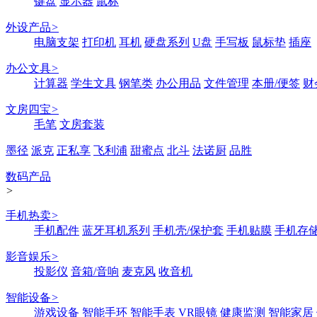
键盘
显示器
鼠标
外设产品
>
电脑支架
打印机
耳机
硬盘系列
U盘
手写板
鼠标垫
插座
办公文具
>
计算器
学生文具
钢笔类
办公用品
文件管理
本册/便签
财
文房四宝
>
毛笔
文房套装
墨径
派克
正私享
飞利浦
甜蜜点
北斗
法诺厨
品胜
数码产品
>
手机热卖
>
手机配件
蓝牙耳机系列
手机壳/保护套
手机贴膜
手机存
影音娱乐
>
投影仪
音箱/音响
麦克风
收音机
智能设备
>
游戏设备
智能手环
智能手表
VR眼镜
健康监测
智能家居