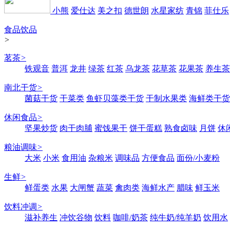
小熊
爱仕达
美之扣
德世朗
水星家纺
青锦
菲仕乐
食品饮品
>
茗茶
>
铁观音
普洱
龙井
绿茶
红茶
乌龙茶
花草茶
花果茶
养生茶
南北干货
>
菌菇干货
干菜类
鱼虾贝藻类干货
干制水果类
海鲜类干货
休闲食品
>
坚果炒货
肉干肉脯
蜜饯果干
饼干蛋糕
熟食卤味
月饼
休
粮油调味
>
大米
小米
食用油
杂粮米
调味品
方便食品
面份/小麦粉
生鲜
>
鲜蛋类
水果
大闸蟹
蔬菜
禽肉类
海鲜水产
腊味
鲜玉米
饮料冲调
>
滋补养生
冲饮谷物
饮料
咖啡/奶茶
纯牛奶/纯羊奶
饮用水