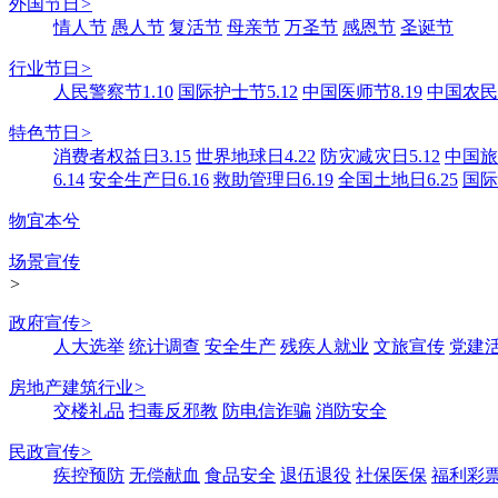
外国节日
>
情人节
愚人节
复活节
母亲节
万圣节
感恩节
圣诞节
行业节日
>
人民警察节1.10
国际护士节5.12
中国医师节8.19
中国农民丰
特色节日
>
消费者权益日3.15
世界地球日4.22
防灾减灾日5.12
中国旅游
6.14
安全生产日6.16
救助管理日6.19
全国土地日6.25
国际
物宜本兮
场景宣传
>
政府宣传
>
人大选举
统计调查
安全生产
残疾人就业
文旅宣传
党建
房地产建筑行业
>
交楼礼品
扫毒反邪教
防电信诈骗
消防安全
民政宣传
>
疾控预防
无偿献血
食品安全
退伍退役
社保医保
福利彩