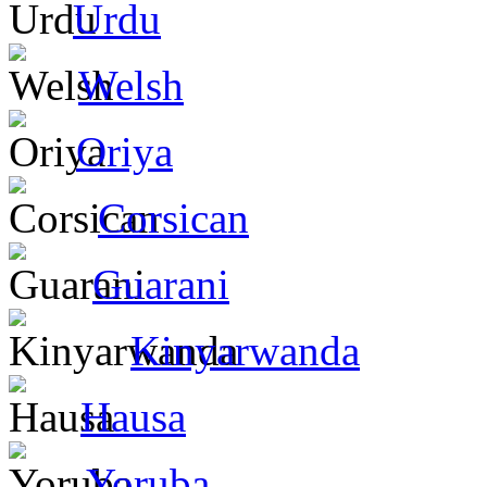
Urdu
Welsh
Oriya
Corsican
Guarani
Kinyarwanda
Hausa
Yoruba