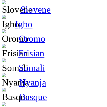
Slovene
Igbo
Oromo
Frisian
Somali
Nyanja
Basque