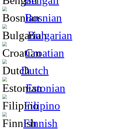
Bengali
Bosnian
Bulgarian
Croatian
Dutch
Estonian
Filipino
Finnish