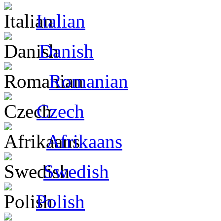
Italian
Danish
Romanian
Czech
Afrikaans
Swedish
Polish