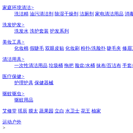
家庭环境清洁
>
洗洁精
油污清洁剂
除湿干燥剂
洁厕剂
家电清洁用品
消
洗发护发
>
洗发水
洗护套装
护发系列
美妆工具
>
化妆棉
假睫毛
双眼皮贴
化妆刷
粉扑/洗脸扑
睫毛夹
修眉
清洁用具
>
一次性清洁用品
垃圾桶
拖把
脸盆/水桶
抹布/百洁布
手套
医疗保健
>
护理护具
保健器械
驱蚊驱虫
>
驱蚊用品
艾修堂
瑶辰
膜太
蔬果园
立白
水卫士
花王
柚家
运动户外
>