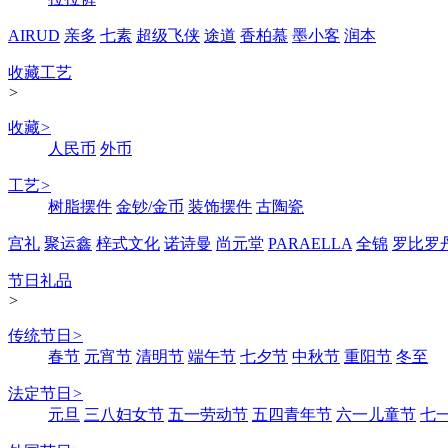
AIRUD
亲多
七素
超级飞侠
途道
香柏慕
墨小客
润本
收藏工艺
>
收藏
>
人民币
外币
工艺
>
树脂摆件
金钞/金币
装饰摆件
古陶瓷
宫礼
聚运鑫
梓式文化
诺诗曼
尚元堂
PARAELLA
全锦
罗比罗
节日礼品
>
传统节日
>
春节
元宵节
清明节
端午节
七夕节
中秋节
重阳节
冬至
法定节日
>
元旦
三八妇女节
五一劳动节
五四青年节
六一儿童节
七