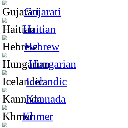
Gujarati
Haitian
Hebrew
Hungarian
Icelandic
Kannada
Khmer