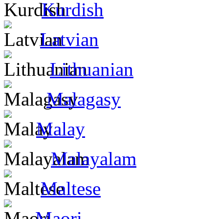
Kurdish
Latvian
Lithuanian
Malagasy
Malay
Malayalam
Maltese
Maori