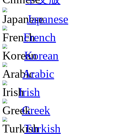
Japanese
French
Korean
Arabic
Irish
Greek
Turkish