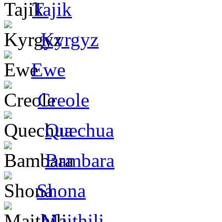
Tajik
Kyrgyz
Ewe
Creole
Quechua
Bambara
Shona
Maithili