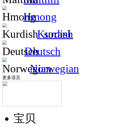
Hmong
Kurdish
Deutsch
Norwegian
更多语言
宝贝