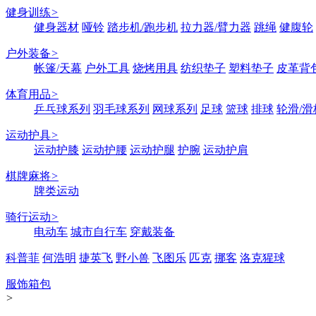
健身训练
>
健身器材
哑铃
踏步机/跑步机
拉力器/臂力器
跳绳
健腹轮
户外装备
>
帐篷/天幕
户外工具
烧烤用具
纺织垫子
塑料垫子
皮革背
体育用品
>
乒乓球系列
羽毛球系列
网球系列
足球
篮球
排球
轮滑/滑
运动护具
>
运动护膝
运动护腰
运动护腿
护腕
运动护肩
棋牌麻将
>
牌类运动
骑行运动
>
电动车
城市自行车
穿戴装备
科普菲
何浩明
捷英飞
野小兽
飞图乐
匹克
挪客
洛克猩球
服饰箱包
>