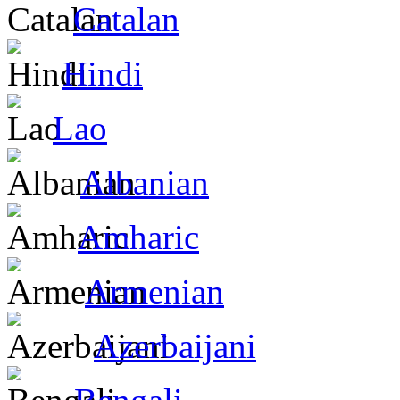
Catalan
Hindi
Lao
Albanian
Amharic
Armenian
Azerbaijani