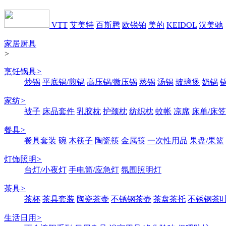
VTT
艾美特
百斯腾
欧锐铂
美的
KEIDOL
汉美驰
家居厨具
>
烹饪锅具
>
炒锅
平底锅/煎锅
高压锅/微压锅
蒸锅
汤锅
玻璃煲
奶锅
家纺
>
被子
床品套件
乳胶枕
护颈枕
纺织枕
蚊帐
凉席
床单/床笠
餐具
>
餐具套装
碗
木筷子
陶瓷筷
金属筷
一次性用品
果盘/果篮
灯饰照明
>
台灯/小夜灯
手电筒/应急灯
氛围照明灯
茶具
>
茶杯
茶具套装
陶瓷茶壶
不锈钢茶壶
茶盘茶托
不锈钢茶
生活日用
>