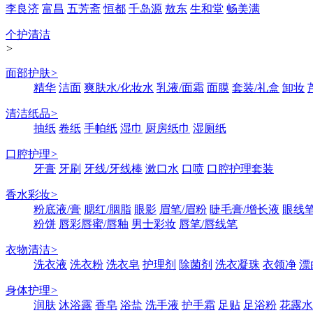
李良济
富昌
五芳斋
恒都
千岛源
敖东
生和堂
畅美满
个护清洁
>
面部护肤
>
精华
洁面
爽肤水/化妆水
乳液/面霜
面膜
套装/礼盒
卸妆
清洁纸品
>
抽纸
卷纸
手帕纸
湿巾
厨房纸巾
湿厕纸
口腔护理
>
牙膏
牙刷
牙线/牙线棒
漱口水
口喷
口腔护理套装
香水彩妆
>
粉底液/膏
腮红/胭脂
眼影
眉笔/眉粉
睫毛膏/增长液
眼线笔
粉饼
唇彩唇蜜/唇釉
男士彩妆
唇笔/唇线笔
衣物清洁
>
洗衣液
洗衣粉
洗衣皂
护理剂
除菌剂
洗衣凝珠
衣领净
漂
身体护理
>
润肤
沐浴露
香皂
浴盐
洗手液
护手霜
足贴
足浴粉
花露水