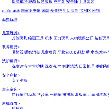
保温箱/冷藏箱
应急救援
充气泵
安全锤
工具套装
cicido
途马
国家图书馆
宋朝
爱备护
生活演异
IDMIX
米狗
母婴玩具
>
儿童玩具
>
其他玩具
绘画工具
积木
回力玩具
人物玩偶公仔
益智玩
喂养用品
>
吸奶器
暖奶消毒
儿童餐具
牙胶安抚
奶瓶奶嘴
水壶/水杯
洗护用品
>
洗发沐浴
宝宝护肤
洗衣液/皂
奶瓶清洗
日常护理
驱蚊防
安全座椅
>
安全座椅
童车童床
>
自行车
电动车
学步车
三轮车
扭扭车
滑板车
儿童滑步车
尿裤湿巾
>
拉拉裤