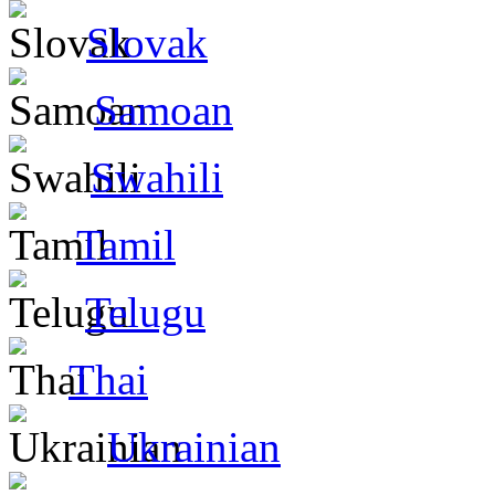
Slovak
Samoan
Swahili
Tamil
Telugu
Thai
Ukrainian