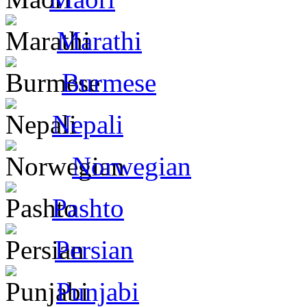
Marathi
Burmese
Nepali
Norwegian
Pashto
Persian
Punjabi